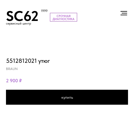
SC62
1999
СРОЧНАЯ
ДИАГНОСТИКА
сервисный центр
5512812021 утюг
BRAUN
2 900
₽
купить