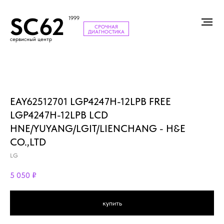
SC62
1999
СРОЧНАЯ
ДИАГНОСТИКА
сервисный центр
EAY62512701 LGP4247H-12LPB FREE
LGP4247H-12LPB LCD
HNE/YUYANG/LGIT/LIENCHANG - H&E
CO.,LTD
LG
5 050
₽
купить