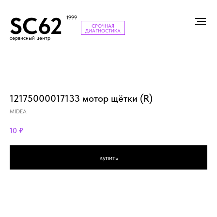
SC62
1999
СРОЧНАЯ
ДИАГНОСТИКА
сервисный центр
12175000017133 мотор щётки (R)
MIDEA
10
₽
купить