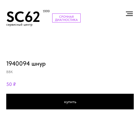
SC62
1999
СРОЧНАЯ
ДИАГНОСТИКА
сервисный центр
1940094 шнур
BBK
50
₽
купить