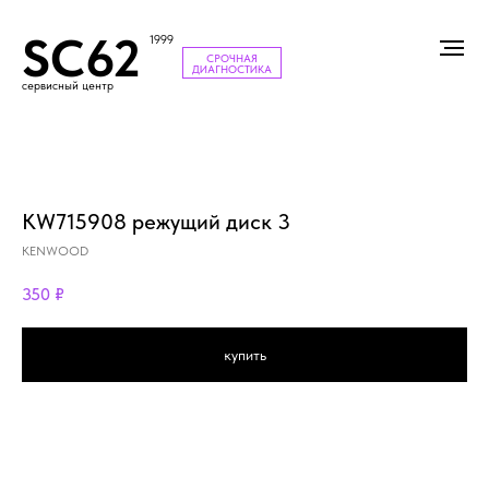
SC62
1999
СРОЧНАЯ
ДИАГНОСТИКА
сервисный центр
KW715908 режущий диск 3
KENWOOD
350
₽
купить