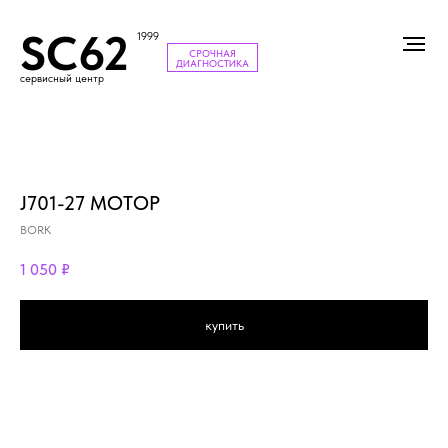
SC62
1999
СРОЧНАЯ
ДИАГНОСТИКА
сервисный центр
J701-27 МОТОР
BORK
1 050
₽
купить