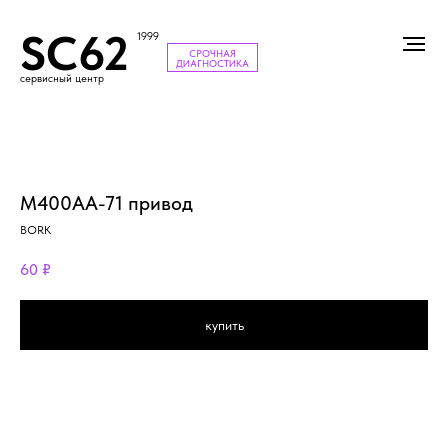
SC62
1999
СРОЧНАЯ
ДИАГНОСТИКА
сервисный центр
M400AA-71 привод
BORK
60
₽
купить