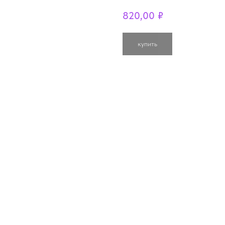
820,00
₽
купить