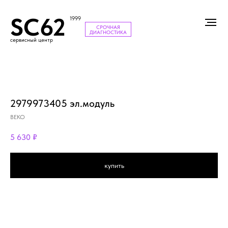
SC62
1999
СРОЧНАЯ
ДИАГНОСТИКА
сервисный центр
2979973405 эл.модуль
BEKO
5 630
₽
купить