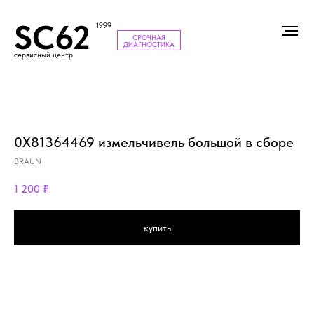
SC62
1999
СРОЧНАЯ
ДИАГНОСТИКА
сервисный центр
0X81364469 измельчивель большой в сборе
BRAUN
1 200
₽
купить