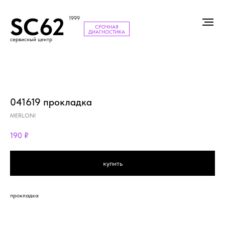
SC62
1999
СРОЧНАЯ
ДИАГНОСТИКА
сервисный центр
041619 прокладка
MERLONI
190
₽
купить
прокладка