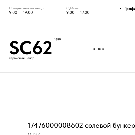
Понедельник-пятница
Суббота
Граф
9:00 — 19:00
9:00 — 17:00
SC62
1999
о нас
сервисный центр
17476000008602 солевой бунке
MIDEA