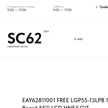
Понедельник-пятница
Суббота
Граф
9:00 — 19:00
9:00 — 17:00
SC62
1999
о нас
сервисный центр
EAY62811001 FREE LGP55-13LPB 1
Board 55"" LCD HNE/LGIT -