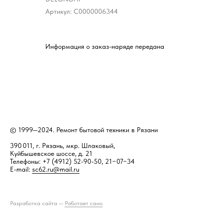
Артикул:
С0000006344
Информация о заказ-наряде передана
© 1999—2024. Ремонт бытовой техники в Рязани
390 011, г. Рязань, мкр. Шлаковый,
Куйбышевское шоссе, д. 21
Телефоны: +7 (4912) 52-90-50, 21−07−34
E-mail:
sc62.ru@mail.ru
Разработка сайта —
Работает само