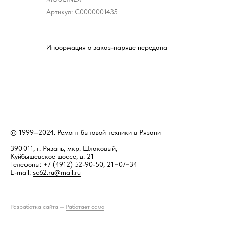
Артикул:
С0000001435
Информация о заказ-наряде передана
© 1999—2024. Ремонт бытовой техники в Рязани
390 011, г. Рязань, мкр. Шлаковый,
Куйбышевское шоссе, д. 21
Телефоны: +7 (4912) 52-90-50, 21−07−34
E-mail:
sc62.ru@mail.ru
Разработка сайта —
Работает само