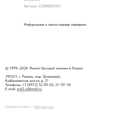
Артикул:
С0000001601
Информация о заказ-наряде передана
© 1999—2024. Ремонт бытовой техники в Рязани
390 011, г. Рязань, мкр. Шлаковый,
Куйбышевское шоссе, д. 21
Телефоны: +7 (4912) 52-90-50, 21−07−34
E-mail:
sc62.ru@mail.ru
Разработка сайта —
Работает само