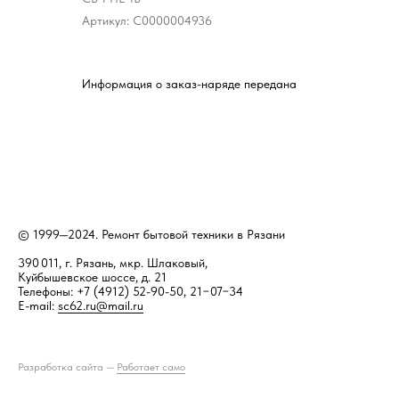
Артикул:
С0000004936
Информация о заказ-наряде передана
© 1999—2024. Ремонт бытовой техники в Рязани
390 011, г. Рязань, мкр. Шлаковый,
Куйбышевское шоссе, д. 21
Телефоны: +7 (4912) 52-90-50, 21−07−34
E-mail:
sc62.ru@mail.ru
Разработка сайта —
Работает само