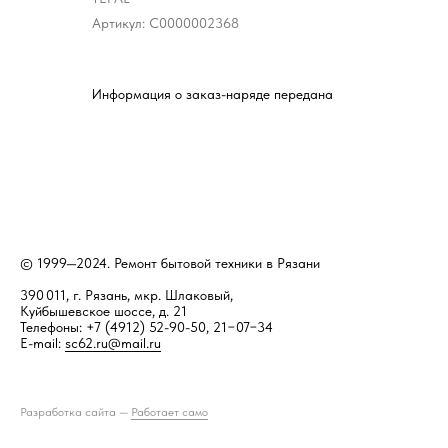
Артикул:
С0000002368
Информация о заказ-наряде передана
© 1999—2024. Ремонт бытовой техники в Рязани
390 011, г. Рязань, мкр. Шлаковый,
Куйбышевское шоссе, д. 21
Телефоны: +7 (4912) 52-90-50, 21−07−34
E-mail:
sc62.ru@mail.ru
Разработка сайта —
Работает само