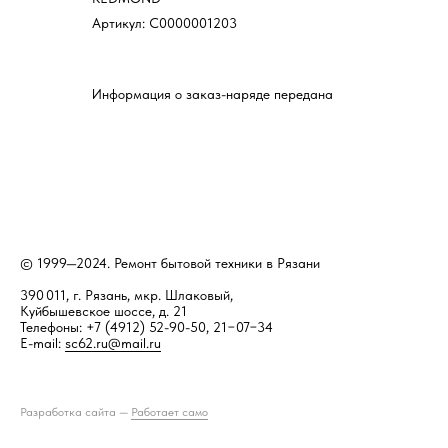
Артикул:
С0000001203
Информация о заказ-наряде передана
© 1999—2024. Ремонт бытовой техники в Рязани
390 011, г. Рязань, мкр. Шлаковый,
Куйбышевское шоссе, д. 21
Телефоны: +7 (4912) 52-90-50, 21−07−34
E-mail:
sc62.ru@mail.ru
Разработка сайта —
Работает само