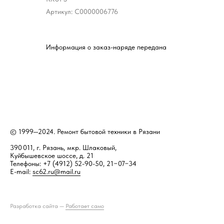
Артикул:
С0000006776
Информация о заказ-наряде передана
© 1999—2024. Ремонт бытовой техники в Рязани
390 011, г. Рязань, мкр. Шлаковый,
Куйбышевское шоссе, д. 21
Телефоны: +7 (4912) 52-90-50, 21−07−34
E-mail:
sc62.ru@mail.ru
Разработка сайта —
Работает само